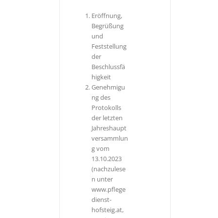
Eröffnung,
Begrüßung
und
Feststellung
der
Beschlussfä
higkeit
Genehmigu
ng des
Protokolls
der letzten
Jahreshaupt
versammlun
g vom
13.10.2023
(nachzulese
n unter
www.pflege
dienst-
hofsteig.at,