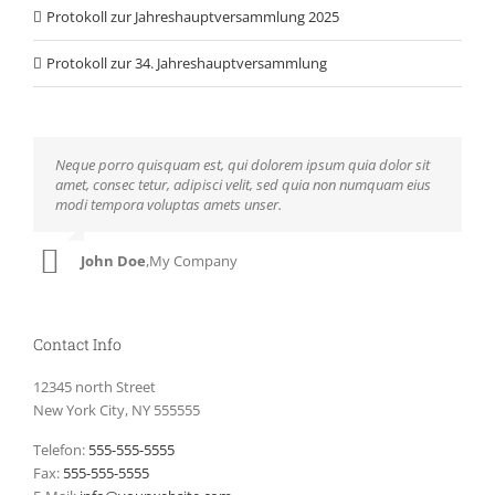
Protokoll zur Jahreshauptversammlung 2025
Protokoll zur 34. Jahreshauptversammlung
Neque porro quisquam est, qui dolorem ipsum quia dolor sit
Aliquam erat volutpat. Quisque at est id ligula facilisis laoreet
amet, consec tetur, adipisci velit, sed quia non numquam eius
eget pulvinar nibh. Suspendisse at ultrices dui. Curabitur ac
modi tempora voluptas amets unser.
felis arcu sadips ipsums fugiats nemis.
John Doe
Luke Beck
,
My Company
,
Theme Fusion
Contact Info
12345 north Street
New York City, NY 555555
Telefon:
555-555-5555
Fax:
555-555-5555