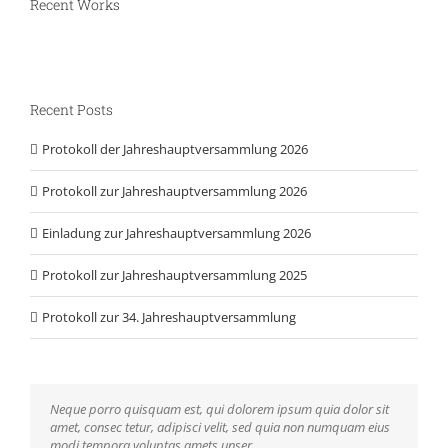
Recent Works
Recent Posts
Protokoll der Jahreshauptversammlung 2026
Protokoll zur Jahreshauptversammlung 2026
Einladung zur Jahreshauptversammlung 2026
Protokoll zur Jahreshauptversammlung 2025
Protokoll zur 34. Jahreshauptversammlung
Neque porro quisquam est, qui dolorem ipsum quia dolor sit
Aliquam erat volutpat. Quisque at est id ligula facilisis laoreet
amet, consec tetur, adipisci velit, sed quia non numquam eius
eget pulvinar nibh. Suspendisse at ultrices dui. Curabitur ac
modi tempora voluptas amets unser.
felis arcu sadips ipsums fugiats nemis.