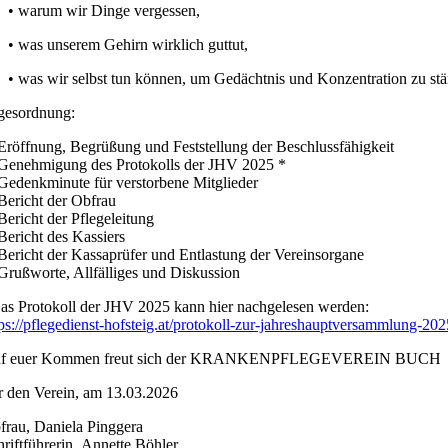
• warum wir Dinge vergessen,
• was unserem Gehirn wirklich guttut,
• was wir selbst tun können, um Gedächtnis und Konzentration zu s
gesordnung:
 Eröffnung, Begrüßung und Feststellung der Beschlussfähigkeit
 Genehmigung des Protokolls der JHV 2025 *
 Gedenkminute für verstorbene Mitglieder
 Bericht der Obfrau
Bericht der Pflegeleitung
 Bericht des Kassiers
 Bericht der Kassaprüfer und Entlastung der Vereinsorgane
 Grußworte, Allfälliges und Diskussion
as Protokoll der JHV 2025 kann hier nachgelesen werden:
tps://pflegedienst-hofsteig.at/protokoll-zur-jahreshauptversammlung-202
f euer Kommen freut sich der KRANKENPFLEGEVEREIN BUCH
r den Verein, am 13.03.2026
frau, Daniela Pinggera
hriftführerin, Annette Böhler