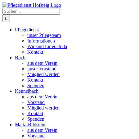
Zum
Inhalt
Suche
springen
nach:
Pflegedienst
unser Pflegeteam
Informationen
Wir sind für euch da
Kontakt
Buch
aus dem Verein
unser Vorstand
Mitglied werden
Kontakt
Spenden
Kennelbach
aus dem Verein
Vorstand
Mitglied werden
Kontakt
Spenden
Maria-Bildstein
aus dem Verein
Vorstand