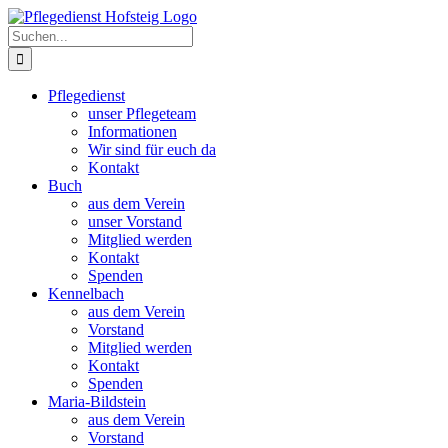
Zum
Inhalt
Suche
springen
nach:
Pflegedienst
unser Pflegeteam
Informationen
Wir sind für euch da
Kontakt
Buch
aus dem Verein
unser Vorstand
Mitglied werden
Kontakt
Spenden
Kennelbach
aus dem Verein
Vorstand
Mitglied werden
Kontakt
Spenden
Maria-Bildstein
aus dem Verein
Vorstand