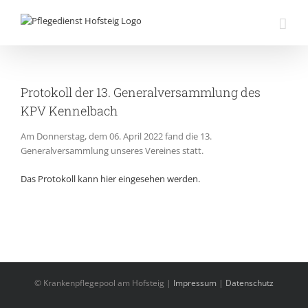
Zum
Inhalt
springen
Protokoll der 13. Generalversammlung des
KPV Kennelbach
Am Donnerstag, dem 06. April 2022
fand die
13.
Generalversammlung unseres Vereines statt.
Das Protokoll kann hier eingesehen werden.
© Krankenpflegepool am Hofsteig |
Impressum
|
Datenschutz