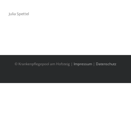
Julia Spettel
© Krankenpflegepool am Hofsteig |
Impressum
|
Datenschutz