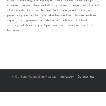
vitae nisl non augue ullamcorper blandit. Donec vitae nibh ipsum,
vitae semper orci. Nunc sed elit in nulla auctor imperdiet. Ut a nisl
sit amet odio accumsan laoreet. Sed pharetra lectus in arcu
pellentesque et iaculis justo pellentesque. Etiam laoreet sodales
sapien, id congue magna malesuada ut. Class aptent taciti
sociosqu ad litora torquent per conubia nostra, per inceptos
himenaeos.
© Krankenpflegepool am Hofsteig |
Impressum
|
Datenschutz