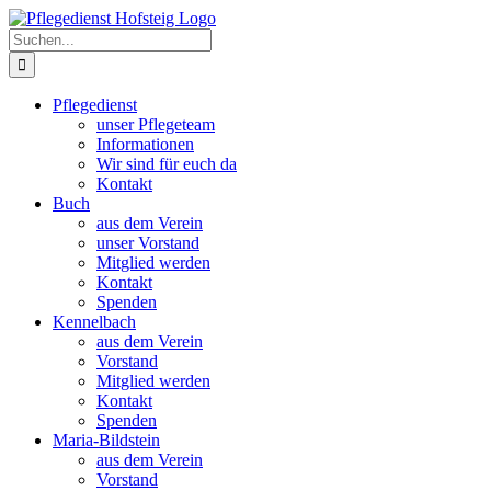
Zum
Inhalt
Suche
springen
nach:
Pflegedienst
unser Pflegeteam
Informationen
Wir sind für euch da
Kontakt
Buch
aus dem Verein
unser Vorstand
Mitglied werden
Kontakt
Spenden
Kennelbach
aus dem Verein
Vorstand
Mitglied werden
Kontakt
Spenden
Maria-Bildstein
aus dem Verein
Vorstand